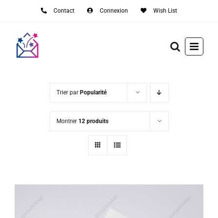
Passer
Contact
Connexion
Wish List
au
contenu
Trier par
Popularité
Montrer
12 produits