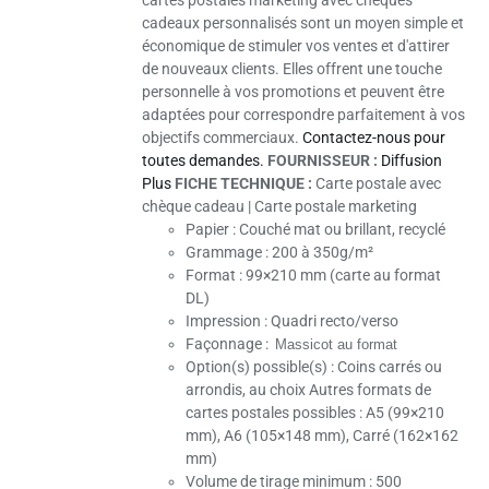
cartes postales marketing avec chèques
cadeaux personnalisés sont un moyen simple et
économique de stimuler vos ventes et d'attirer
de nouveaux clients. Elles offrent une touche
personnelle à vos promotions et peuvent être
adaptées pour correspondre parfaitement à vos
objectifs commerciaux.
Contactez-nous pour
toutes demandes.
FOURNISSEUR :
Diffusion
Plus
FICHE TECHNIQUE :
Carte postale avec
chèque cadeau | Carte postale marketing
Papier :
Couché mat ou brillant, recyclé
Grammage :
200 à 350g/m²
Format : 99×210 mm (carte au format
DL)
Impression :
Quadri recto/verso
Façonnage :
Massicot au format
Option(s) possible(s)
: Coins carrés ou
arrondis, au choix Autres formats de
cartes postales possibles : A5 (99×210
mm), A6 (105×148 mm), Carré (162×162
mm)
Volume de tirage minimum :
500