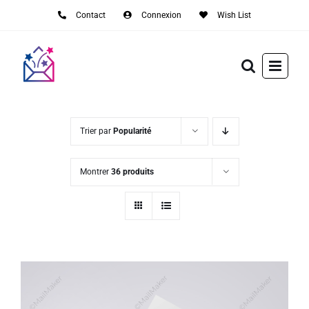
Passer
Contact
Connexion
Wish List
au
contenu
Trier par
Popularité
Montrer
36 produits