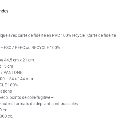
ndes.
ique avec carte de fidélité en PVC 100% recyclé | Carte de fidélité
 – FSC / PEFC ou RECYCLE 100%
ou 44,5 cm x 21 cm
x 15 cm
 / PANTONE
00 – 54 x 144 mm
YCLE 100%
rations
vec 2 points de colle fugitive –
 D’autres formats du dépliant sont possibles
 ex.
000 ex.