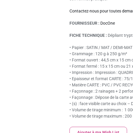
Contactez-nous pour toutes dema
FOURNISSEUR :
DocOne
FICHE TECHNIQUE :
Dépliant trypt
•
Papier :
SATIN / MAT / DEMI-MAT
•
Grammage :
120 g à 250 g/m²
•
Format ouvert
: 44,5 cm x 15 cm 
•
Format fermé :
15 x 15 cm ou 21 
•
Impression :
Impression :
QUADRI
•
Epaisseur et format CARTE :
75/1
•
Matière CARTE
: PVC / PVC REC
•
Façonnage
: 2 rainages + 2 perfo
•
Façonnage
: Dépose de la carte a
•
(s) :
face visible carte au choix –
•
Volume de tirage minimum :
1 000
•
Volume de tirage maximum :
200 
Ajouter à ma Wish List