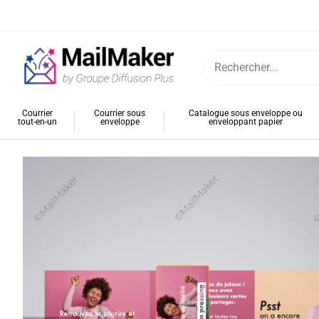
Passer
au
contenu
Rechercher:
Courrier
Courrier sous
Catalogue sous enveloppe ou
tout-en-un
enveloppe
enveloppant papier