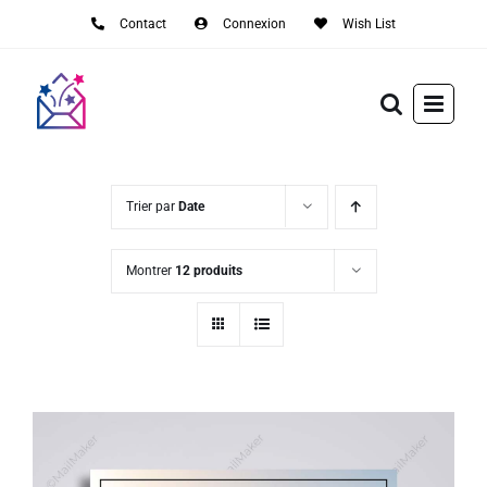
Passer
Contact
Connexion
Wish List
au
contenu
Trier par
Date
Montrer
12 produits