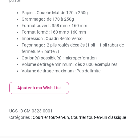
postal
Papier :
Couché Mat de 170 à 250g
Grammage :
de 170 à 250g
Format ouvert :
358 mm x 160 mm
Format fermé :
160 mm x 160 mm
Impression :
Quadri Recto Verso
Façonnage :
2 plis roulés décalés (1 pli + 1 pli rabat de
fermeture « patte »)
Option(s) possible(s)
: microperforation
Volume de tirage minimum :
dès 2 000 exemplaires
Volume de tirage maximum :
Pas de limite
Ajouter à ma Wish List
UGS :
D CM-0323-0001
Catégories :
Courrier tout-en-un
,
Courrier tout-en-un classique