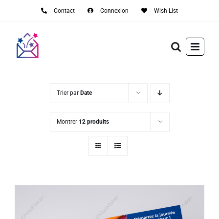
Passer
Contact
Connexion
Wish List
au
contenu
Trier par
Date
Montrer
12 produits