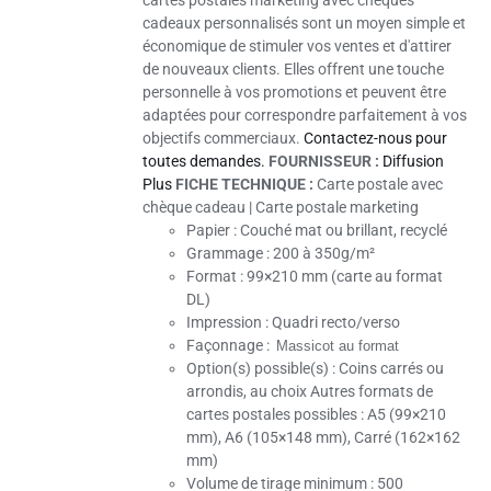
cartes postales marketing avec chèques
cadeaux personnalisés sont un moyen simple et
économique de stimuler vos ventes et d'attirer
de nouveaux clients. Elles offrent une touche
personnelle à vos promotions et peuvent être
adaptées pour correspondre parfaitement à vos
objectifs commerciaux.
Contactez-nous pour
toutes demandes.
FOURNISSEUR :
Diffusion
Plus
FICHE TECHNIQUE :
Carte postale avec
chèque cadeau | Carte postale marketing
Papier :
Couché mat ou brillant, recyclé
Grammage :
200 à 350g/m²
Format : 99×210 mm (carte au format
DL)
Impression :
Quadri recto/verso
Façonnage :
Massicot au format
Option(s) possible(s)
: Coins carrés ou
arrondis, au choix Autres formats de
cartes postales possibles : A5 (99×210
mm), A6 (105×148 mm), Carré (162×162
mm)
Volume de tirage minimum :
500