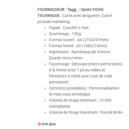
FOURNISSEUR :
Tagg
/
Vprint
FICHE
TECHNIQUE :
Carte avec languette | Carte
postale marketing
Papier :
Couché ½ mat
Grammage :
150g
Format ouvert : A4 (210x297mm)
Format fermé :
A5 (148x210mm)
Impression :
Numérique jet d’encre.
Quadri recto/verso
Façonnage :
Découpe (micro-perforation)
à la forme avec 1 pli au milieu et
fermeture 3 côtés avec trait de colle
permanent
Option(s) possible(s)
: Personnalisation
et mise sous enveloppe
Volume de tirage minimum :
10 000
exemplaires
Volume de tirage maximum :
Pas de limite
Voir plus