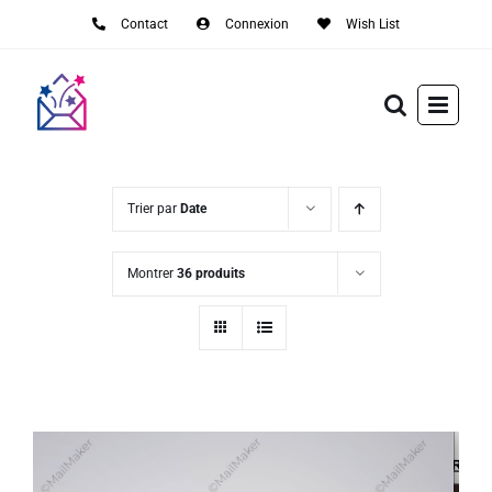
Passer
Contact
Connexion
Wish List
au
contenu
Trier par
Date
Montrer
36 produits